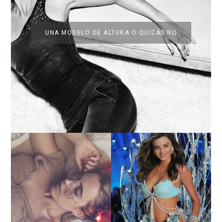
UNA MODELO DE ALTURA O QUIZÁS NO
LA BAILARINA BLANCA
DE LA CRUZ O COMO
LA ALTURA DE LAS
REINVENTARSE ANTE
MODELOS MAS ALTAS
LA ADVERSIDAD.