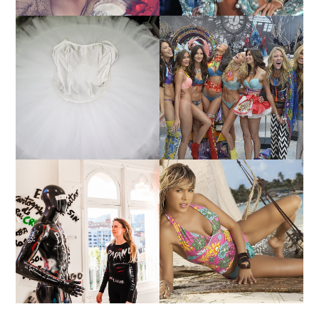
¿QUIERES SABER LA
TUTORIAL PARA HACER
EDAD Y ALTURA DE LAS
UN TUTÚ DE BALLET DE
MODELOS VICTORIA'S
PLATO CON ARO.
SECRET 2017?
MARGA GONZÁLEZ Y
ELIA FERNÁNDEZ
LA ALTURA DE LAS
DIALOGAN EN ESPACIO
MODELOS MAS
DEL ANONIMATO, LA
BAJITAS
CASA ROSA DE OVIEDO