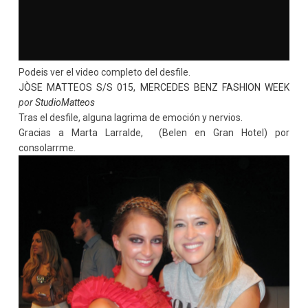
Podeis ver el video completo del desfile.
JÒSE MATTEOS S/S 015, MERCEDES BENZ FASHION WEEK
por
StudioMatteos
Tras el desfile, alguna lagrima de emoción y nervios.
Gracias a Marta Larralde, (Belen en Gran Hotel) por
consolarrme.