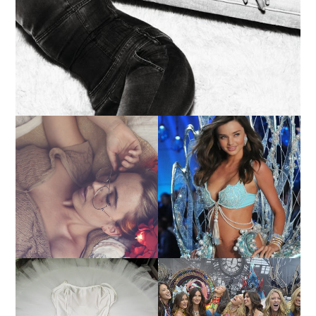
LA BAILARINA BLANCA
DE LA CRUZ O COMO
LA ALTURA DE LAS
REINVENTARSE ANTE
MODELOS MAS ALTAS
LA ADVERSIDAD.
¿QUIERES SABER LA