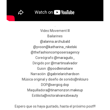
.
Video Movement III
Bailarines
@alanna.archubald
@yvoon
@katharina_nikelski
@thefashioncomposersagency
Coreógrafo:
@maraguilo_
Dirigido por:
@martinsalvador
Guion :
@poodleinatiare
Narración :
@gabrielarichardson
Música original y diseño de sonido
@nilciuro
DOP
@sergicg.dop
Maquilladora
@tinamonzon.makeup
Estilista
@victoralvarezbeauty
Espero que os haya gustado, hasta el próximo post!!!