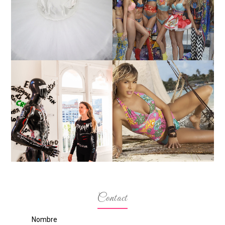
TUTORIAL PARA HACER
EDAD Y ALTURA DE LAS
UN TUTÚ DE BALLET DE
MODELOS VICTORIA'S
PLATO CON ARO.
SECRET 2017?
MARGA GONZÁLEZ Y
ELIA FERNÁNDEZ
LA ALTURA DE LAS
DIALOGAN EN ESPACIO
MODELOS MAS
DEL ANONIMATO, LA
BAJITAS
CASA ROSA DE OVIEDO
Contact
Nombre