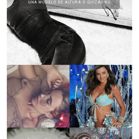
UNA MODELO DE ALTURA O QUIZÁS NO
LA BAILARINA BLANCA
DE LA CRUZ O COMO
LA ALTURA DE LAS
REINVENTARSE ANTE
MODELOS MAS ALTAS
LA ADVERSIDAD.