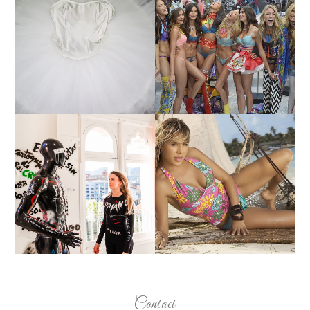
¿QUIERES SABER LA
TUTORIAL PARA HACER
EDAD Y ALTURA DE LAS
UN TUTÚ DE BALLET DE
MODELOS VICTORIA'S
PLATO CON ARO.
SECRET 2017?
MARGA GONZÁLEZ Y
ELIA FERNÁNDEZ
LA ALTURA DE LAS
DIALOGAN EN ESPACIO
MODELOS MAS
DEL ANONIMATO, LA
BAJITAS
CASA ROSA DE OVIEDO
Contact