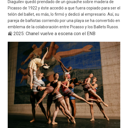
Diaguilev quedó prendado de un gouache sobre madera de
Picasso de 1922 y éste accedió a que fuera copiado para ser el
telón del ballet, es más, lo firmó y dedicó al empresario. Así, su
pareja de bañistas corriendo por una playa se ha convertido en
emblema de la colaboración entre Picasso y los Ballets Rusos.
🚉 2025: Chanel vuelve a escena con el ENB