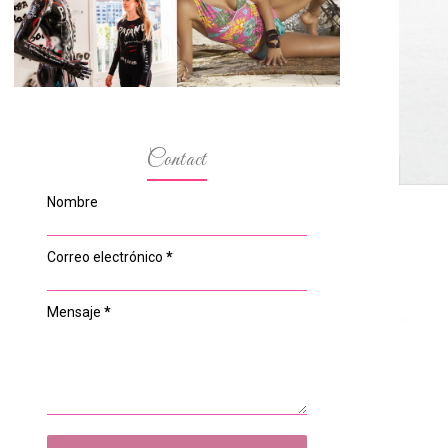
ESPACIO DEL
MODELOS MAS
ANONIMATO, LA
BAJITAS
CASA ROSA DE
OVIEDO
Contact
Nombre
Correo electrónico
*
Mensaje
*