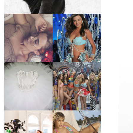
LA BAILARINA
BLANCA DE LA
LA ALTURA DE LAS
CRUZ O COMO
MODELOS MAS
REINVENTARSE
ALTAS
ANTE LA
ADVERSIDAD.
¿QUIERES SABER
TUTORIAL PARA
LA EDAD Y ALTURA
HACER UN TUTÚ
DE LAS MODELOS
DE BALLET DE
VICTORIA'S
PLATO CON ARO.
SECRET 2017?
MARGA GONZÁLEZ
Y ELIA FERNÁNDEZ
DIALOGAN EN
LA ALTURA DE LAS