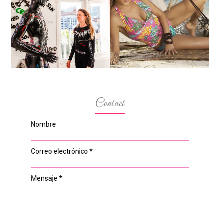
MARGA GONZÁLEZ Y
ELIA FERNÁNDEZ
LA ALTURA DE LAS
DIALOGAN EN ESPACIO
MODELOS MAS
DEL ANONIMATO, LA
BAJITAS
CASA ROSA DE OVIEDO
Contact
Nombre
Correo electrónico
*
Mensaje
*