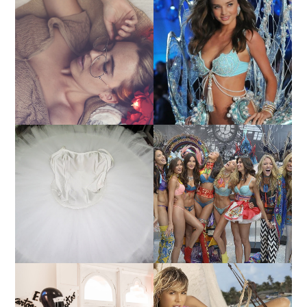
LA BAILARINA BLANCA
DE LA CRUZ O COMO
LA ALTURA DE LAS
REINVENTARSE ANTE
MODELOS MAS ALTAS
LA ADVERSIDAD.
¿QUIERES SABER LA
TUTORIAL PARA HACER
EDAD Y ALTURA DE LAS
UN TUTÚ DE BALLET DE
MODELOS VICTORIA'S
PLATO CON ARO.
SECRET 2017?