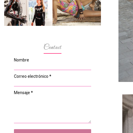
ESPACIO DEL
MODELOS MAS
ANONIMATO, LA
BAJITAS
CASA ROSA DE
OVIEDO
Contact
Nombre
Correo electrónico
*
Mensaje
*