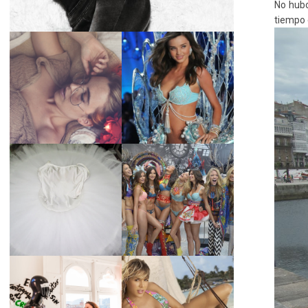
No hubo
tiempo 
LA BAILARINA
BLANCA DE LA
LA ALTURA DE LAS
CRUZ O COMO
MODELOS MAS
REINVENTARSE
ALTAS
ANTE LA
ADVERSIDAD.
¿QUIERES SABER
TUTORIAL PARA
LA EDAD Y ALTURA
HACER UN TUTÚ
DE LAS MODELOS
DE BALLET DE
VICTORIA'S
PLATO CON ARO.
SECRET 2017?
MARGA GONZÁLEZ
Y ELIA FERNÁNDEZ
DIALOGAN EN
LA ALTURA DE LAS