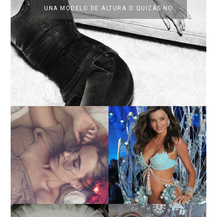
UNA MODELO DE ALTURA O QUIZÁS NO
LA BAILARINA BLANCA
DE LA CRUZ O COMO
LA ALTURA DE LAS
REINVENTARSE ANTE
MODELOS MAS ALTAS
LA ADVERSIDAD.