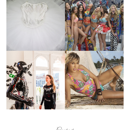
¿QUIERES SABER LA
TUTORIAL PARA HACER
EDAD Y ALTURA DE LAS
UN TUTÚ DE BALLET DE
MODELOS VICTORIA'S
PLATO CON ARO.
SECRET 2017?
MARGA GONZÁLEZ Y
ELIA FERNÁNDEZ
LA ALTURA DE LAS
DIALOGAN EN ESPACIO
MODELOS MAS
DEL ANONIMATO, LA
BAJITAS
CASA ROSA DE OVIEDO