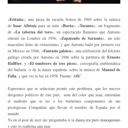
Eritaña
«
», una pieza de escuela bolera de 1960 sobre la música
Isaac Albéniz
Iberia
Taranto
de
para su suite «
»; «
», un fragmento
La taberna del toro
de «
», un espectáculo flamenco que Antonio
Zapateado de Sarasate
estrenó en Londres en 1956; «
», un solo
masculino lleno de virtuosismo, y que Antonio bailó por primera vez
Fantasía galaica
en México en 1946; «
», una estilización del folclore
Ernesto
gallego creada por Antonio en 1946 sobre la partitura de
Halffter
El sombrero de tres picos
; y «
», coreografía emblemática
Manuel de
del bailarín -y de la danza española- sobre la música de
Falla
, y que vio la luz en 1958.
Fuente: ABC
Esperemos que se solucione pronto este problema, que los nuevos
dirigentes políticos de este país, sean del color que sean, entiendan
el maltrato que se les a los bailarines componentes de sus
prestigiosas Compañías que llevan el nombre de España por el
mundo.
Ya en el post de ayer me preguntaba si la
danza era puro masoquismo
y esto lo reafirma aun mas