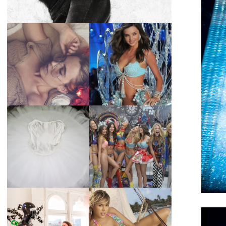
LA BAILARINA
BLANCA DE LA
LA ALTURA DE LAS
CRUZ O COMO
MODELOS MAS
REINVENTARSE
ALTAS
ANTE LA
ADVERSIDAD.
¿QUIERES SABER
TUTORIAL PARA
LA EDAD Y ALTURA
HACER UN TUTÚ
DE LAS MODELOS
DE BALLET DE
VICTORIA'S
PLATO CON ARO.
SECRET 2017?
MARGA GONZÁLEZ
Y ELIA FERNÁNDEZ
DIALOGAN EN
LA ALTURA DE LAS