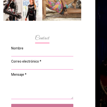
ESPACIO DEL
MODELOS MAS
ANONIMATO, LA
BAJITAS
CASA ROSA DE
OVIEDO
Contact
Nombre
Correo electrónico
*
Mensaje
*