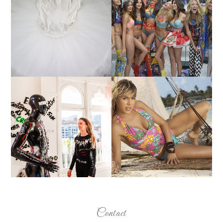
¿QUIERES SABER LA
TUTORIAL PARA HACER
EDAD Y ALTURA DE LAS
UN TUTÚ DE BALLET DE
MODELOS VICTORIA'S
PLATO CON ARO.
SECRET 2017?
MARGA GONZÁLEZ Y
ELIA FERNÁNDEZ
LA ALTURA DE LAS
DIALOGAN EN ESPACIO
MODELOS MAS
DEL ANONIMATO, LA
BAJITAS
CASA ROSA DE OVIEDO
Contact