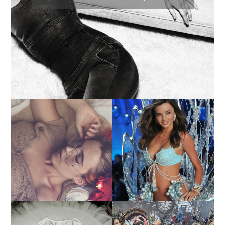
LA BAILARINA BLANCA
DE LA CRUZ O COMO
LA ALTURA DE LAS
REINVENTARSE ANTE
MODELOS MAS ALTAS
LA ADVERSIDAD.